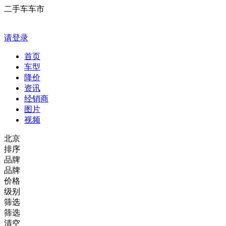
二手车车市
请登录
首页
车型
降价
资讯
经销商
图片
视频
北京
排序
品牌
品牌
价格
级别
筛选
筛选
清空