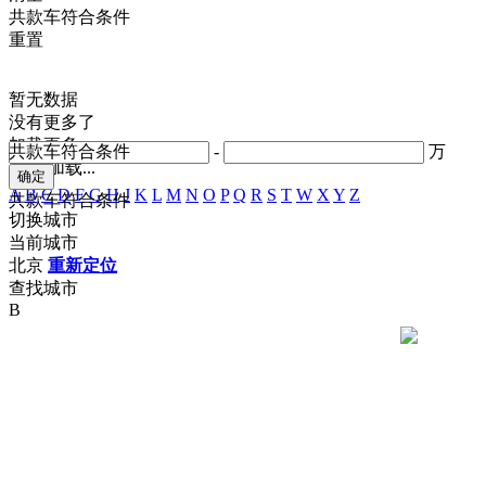
共
款车符合条件
重置
暂无数据
没有更多了
加载更多
共
款车符合条件
-
万
正在加载...
A
B
C
D
F
G
H
J
K
L
M
N
O
P
Q
R
S
T
W
X
Y
Z
共
款车符合条件
切换城市
当前城市
北京
重新定位
查找城市
B