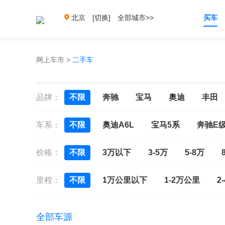
北京
[切换]
全部城市>>
买车
网上车市
>
二手车
品牌：
不限
奔驰
宝马
奥迪
丰田
车系：
不限
奥迪A6L
宝马5系
奔驰E
价格：
不限
3万以下
3-5万
5-8万
里程：
不限
1万公里以下
1-2万公里
2
全部车源