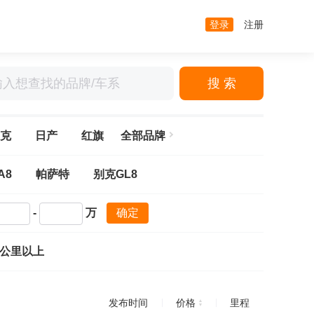
登录
注册
搜 索
克
日产
红旗
全部品牌
A8
帕萨特
别克GL8
-
万
确定
万公里以上
发布时间
价格
里程