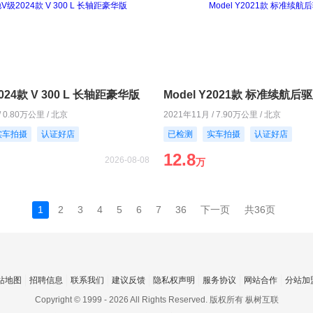
24款 V 300 L 长轴距豪华版
Model Y2021款 标准续航后
/ 0.80万公里 / 北京
2021年11月 / 7.90万公里 / 北京
实车拍摄
认证好店
已检测
实车拍摄
认证好店
12.8
2026-08-08
万
1
2
3
4
5
6
7
36
下一页
共36页
站地图
招聘信息
联系我们
建议反馈
隐私权声明
服务协议
网站合作
分站加
Copyright © 1999 -
2026 All Rights Reserved. 版权所有 枞树互联