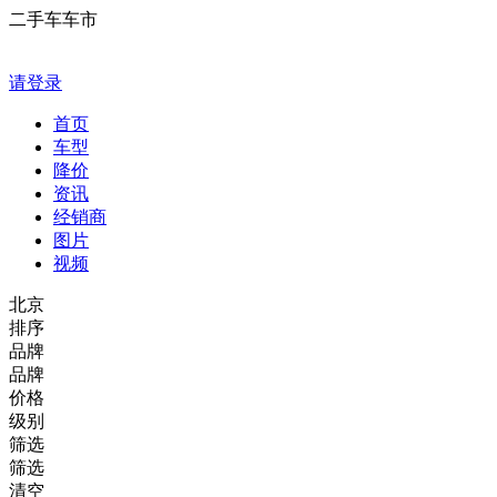
二手车车市
请登录
首页
车型
降价
资讯
经销商
图片
视频
北京
排序
品牌
品牌
价格
级别
筛选
筛选
清空