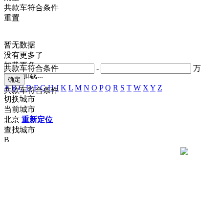
共
款车符合条件
重置
暂无数据
没有更多了
加载更多
共
款车符合条件
-
万
正在加载...
A
B
C
D
F
G
H
J
K
L
M
N
O
P
Q
R
S
T
W
X
Y
Z
共
款车符合条件
切换城市
当前城市
北京
重新定位
查找城市
B