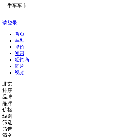
二手车车市
请登录
首页
车型
降价
资讯
经销商
图片
视频
北京
排序
品牌
品牌
价格
级别
筛选
筛选
清空