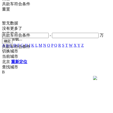
共
款车符合条件
重置
暂无数据
没有更多了
加载更多
共
款车符合条件
-
万
正在加载...
A
B
C
D
F
G
H
J
K
L
M
N
O
P
Q
R
S
T
W
X
Y
Z
共
款车符合条件
切换城市
当前城市
北京
重新定位
查找城市
B