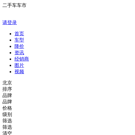
二手车车市
请登录
首页
车型
降价
资讯
经销商
图片
视频
北京
排序
品牌
品牌
价格
级别
筛选
筛选
清空