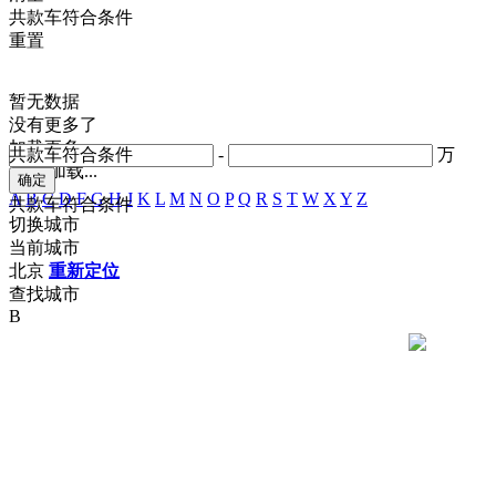
共
款车符合条件
重置
暂无数据
没有更多了
加载更多
共
款车符合条件
-
万
正在加载...
A
B
C
D
F
G
H
J
K
L
M
N
O
P
Q
R
S
T
W
X
Y
Z
共
款车符合条件
切换城市
当前城市
北京
重新定位
查找城市
B