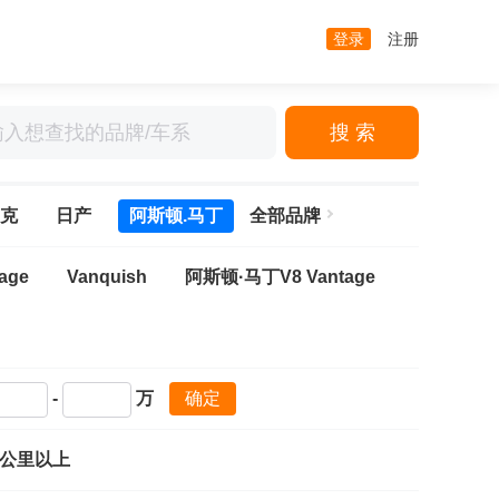
登录
注册
搜 索
克
日产
阿斯顿.马丁
全部品牌
tage
Vanquish
阿斯顿·马丁V8 Vantage
-
万
确定
万公里以上