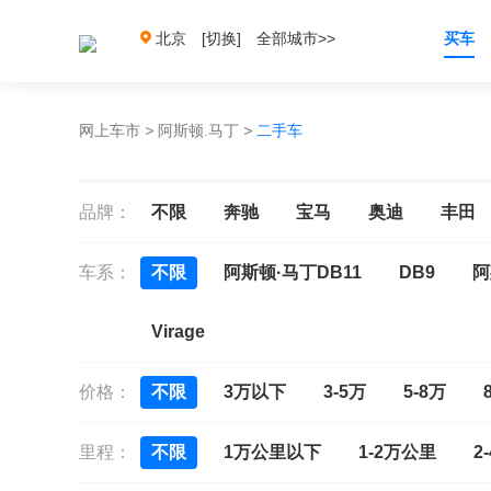
北京
[切换]
全部城市>>
买车
网上车市
>
阿斯顿.马丁
>
二手车
品牌：
不限
奔驰
宝马
奥迪
丰田
车系：
不限
阿斯顿·马丁DB11
DB9
阿
Virage
价格：
不限
3万以下
3-5万
5-8万
里程：
不限
1万公里以下
1-2万公里
2