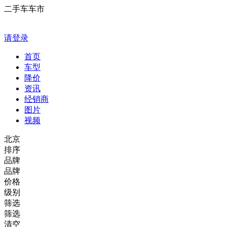
二手车车市
请登录
首页
车型
降价
资讯
经销商
图片
视频
北京
排序
品牌
品牌
价格
级别
筛选
筛选
清空