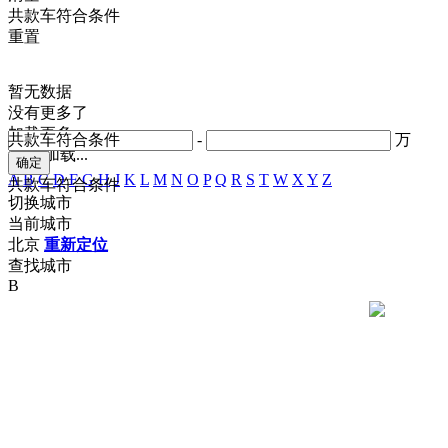
共
款车符合条件
重置
暂无数据
没有更多了
加载更多
共
款车符合条件
-
万
正在加载...
A
B
C
D
F
G
H
J
K
L
M
N
O
P
Q
R
S
T
W
X
Y
Z
共
款车符合条件
切换城市
当前城市
北京
重新定位
查找城市
B