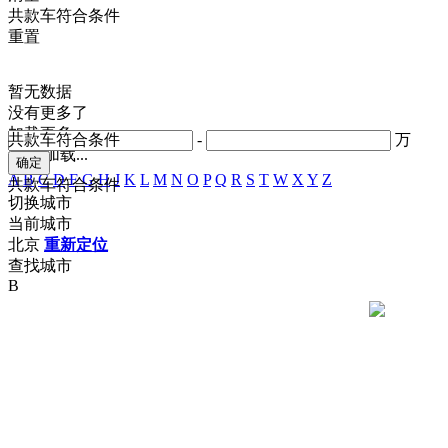
共
款车符合条件
重置
暂无数据
没有更多了
加载更多
共
款车符合条件
-
万
正在加载...
A
B
C
D
F
G
H
J
K
L
M
N
O
P
Q
R
S
T
W
X
Y
Z
共
款车符合条件
切换城市
当前城市
北京
重新定位
查找城市
B