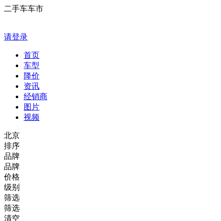
二手车车市
请登录
首页
车型
降价
资讯
经销商
图片
视频
北京
排序
品牌
品牌
价格
级别
筛选
筛选
清空