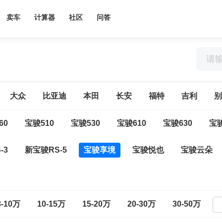
卖车
计算器
社区
问答
大众
比亚迪
本田
长安
福特
吉利
别
60
宝骏510
宝骏530
宝骏610
宝骏630
宝骏
-3
新宝骏RS-5
宝骏享境
宝骏悦也
宝骏云朵
8-10万
10-15万
15-20万
20-30万
30-50万