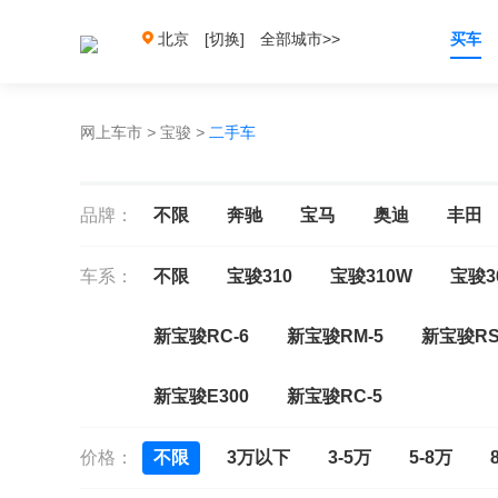
北京
[切换]
全部城市>>
买车
网上车市
>
宝骏
>
二手车
品牌：
不限
奔驰
宝马
奥迪
丰田
车系：
不限
宝骏310
宝骏310W
宝骏3
新宝骏RC-6
新宝骏RM-5
新宝骏RS
新宝骏E300
新宝骏RC-5
价格：
不限
3万以下
3-5万
5-8万