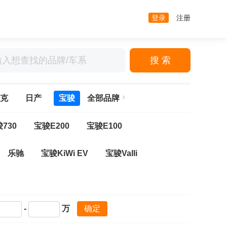
登录
注册
搜 索
克
日产
宝骏
全部品牌
730
宝骏E200
宝骏E100
乐驰
宝骏KiWi EV
宝骏Valli
-
万
确定