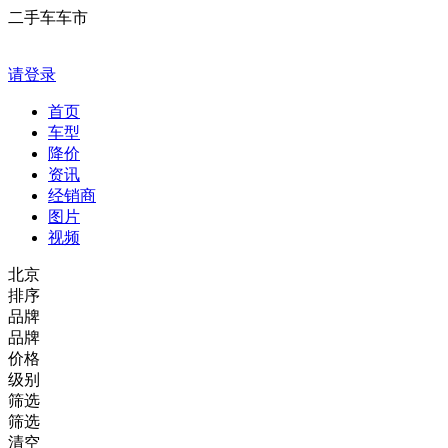
二手车车市
请登录
首页
车型
降价
资讯
经销商
图片
视频
北京
排序
品牌
品牌
价格
级别
筛选
筛选
清空