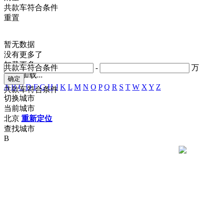
共
款车符合条件
重置
暂无数据
没有更多了
加载更多
共
款车符合条件
-
万
正在加载...
A
B
C
D
F
G
H
J
K
L
M
N
O
P
Q
R
S
T
W
X
Y
Z
共
款车符合条件
切换城市
当前城市
北京
重新定位
查找城市
B