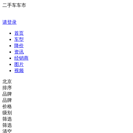
二手车车市
请登录
首页
车型
降价
资讯
经销商
图片
视频
北京
排序
品牌
品牌
价格
级别
筛选
筛选
清空