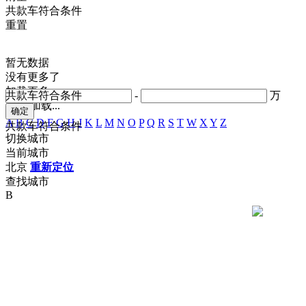
共
款车符合条件
重置
暂无数据
没有更多了
加载更多
共
款车符合条件
-
万
正在加载...
A
B
C
D
F
G
H
J
K
L
M
N
O
P
Q
R
S
T
W
X
Y
Z
共
款车符合条件
切换城市
当前城市
北京
重新定位
查找城市
B