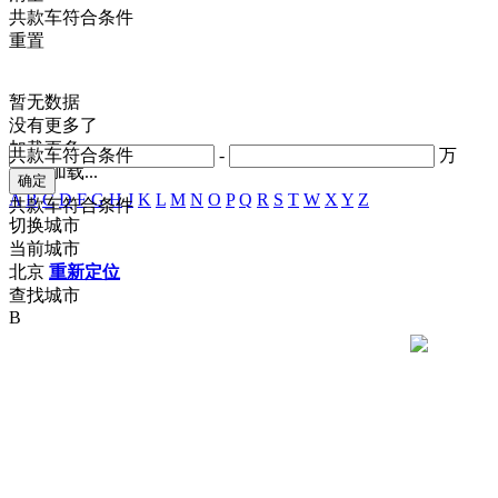
共
款车符合条件
重置
暂无数据
没有更多了
加载更多
共
款车符合条件
-
万
正在加载...
A
B
C
D
F
G
H
J
K
L
M
N
O
P
Q
R
S
T
W
X
Y
Z
共
款车符合条件
切换城市
当前城市
北京
重新定位
查找城市
B