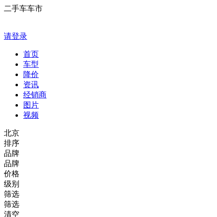
二手车车市
请登录
首页
车型
降价
资讯
经销商
图片
视频
北京
排序
品牌
品牌
价格
级别
筛选
筛选
清空