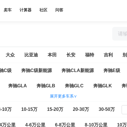
卖车
计算器
社区
问答
大众
比亚迪
本田
长安
福特
吉利
别
驰C级
奔驰C级新能源
奔驰CLA新能源
奔驰E级
奔驰GLA
奔驰GLB
奔驰GLC
奔驰GLK
奔
展开更多车系∨
源
奔驰A级(进口)
奔驰B级
奔驰C级(进口)
奔驰
8-10万
10-15万
15-20万
20-30万
30-50万
纯电
奔驰EQS
奔驰EQS SUV
奔驰G级
奔驰GLA
-4万公里
4-6万公里
6-8万公里
8-10万公里
10