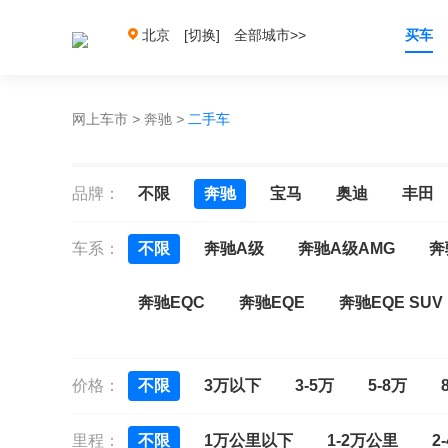
北京
[切换]
全部城市>>
买车
网上车市
>
奔驰
>
二手车
品牌：
不限
奔驰
宝马
奥迪
丰田
车系：
不限
奔驰A级
奔驰A级AMG
奔
奔驰EQC
奔驰EQE
奔驰EQE SUV
奔驰GLE Coupe
奔驰GLE Coupe新能
价格：
不限
3万以下
3-5万
5-8万
奔驰CLS
奔驰E级(进口)
奔驰G级
里程：
不限
1万公里以下
1-2万公里
2