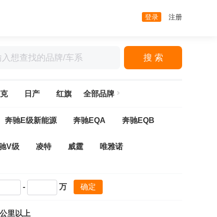
登录
注册
搜 索
克
日产
红旗
全部品牌
奔驰E级新能源
奔驰EQA
奔驰EQB
驰V级
凌特
威霆
唯雅诺
CLA
奔驰CLE
奔驰CL级
奔驰CLK
-
万
确定
(进口)
奔驰GLC Coupe(进口)
奔驰GLE
万公里以上