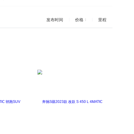
奔驰S级新能源
奔驰SLC
奔驰SL级
发布时间
价格
里程
C级AMG
奔驰CLA级AMG
B AMG
奔驰GLC AMG
奔驰S级AMG
奔驰SL级AMG