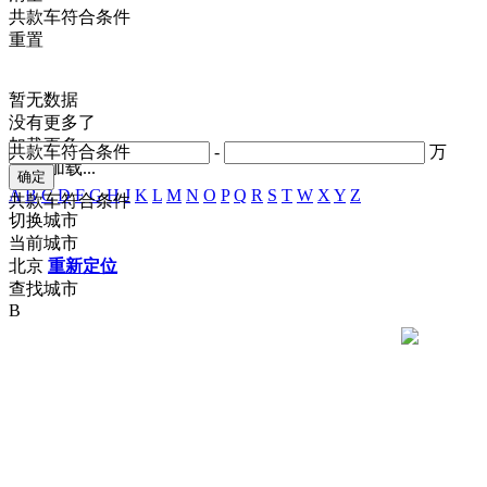
共
款车符合条件
重置
暂无数据
没有更多了
加载更多
共
款车符合条件
-
万
正在加载...
A
B
C
D
F
G
H
J
K
L
M
N
O
P
Q
R
S
T
W
X
Y
Z
共
款车符合条件
切换城市
当前城市
北京
重新定位
查找城市
B