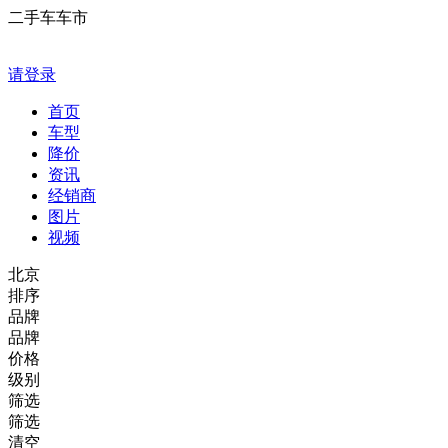
二手车车市
请登录
首页
车型
降价
资讯
经销商
图片
视频
北京
排序
品牌
品牌
价格
级别
筛选
筛选
清空