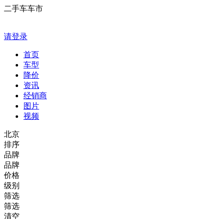
二手车车市
请登录
首页
车型
降价
资讯
经销商
图片
视频
北京
排序
品牌
品牌
价格
级别
筛选
筛选
清空