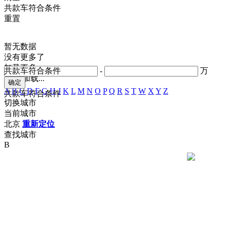
共
款车符合条件
重置
暂无数据
没有更多了
加载更多
共
款车符合条件
-
万
正在加载...
A
B
C
D
F
G
H
J
K
L
M
N
O
P
Q
R
S
T
W
X
Y
Z
共
款车符合条件
切换城市
当前城市
北京
重新定位
查找城市
B