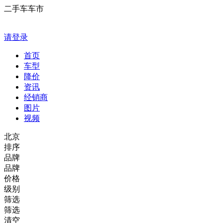
二手车车市
请登录
首页
车型
降价
资讯
经销商
图片
视频
北京
排序
品牌
品牌
价格
级别
筛选
筛选
清空