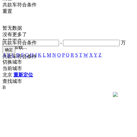
共
款车符合条件
重置
暂无数据
没有更多了
加载更多
共
款车符合条件
-
万
正在加载...
A
B
C
D
F
G
H
J
K
L
M
N
O
P
Q
R
S
T
W
X
Y
Z
共
款车符合条件
切换城市
当前城市
北京
重新定位
查找城市
B