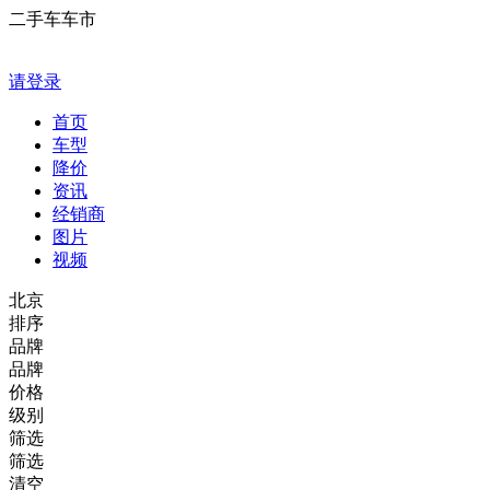
二手车车市
请登录
首页
车型
降价
资讯
经销商
图片
视频
北京
排序
品牌
品牌
价格
级别
筛选
筛选
清空