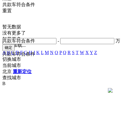
共
款车符合条件
重置
暂无数据
没有更多了
加载更多
共
款车符合条件
-
万
正在加载...
A
B
C
D
F
G
H
J
K
L
M
N
O
P
Q
R
S
T
W
X
Y
Z
共
款车符合条件
切换城市
当前城市
北京
重新定位
查找城市
B