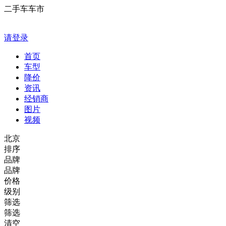
二手车车市
请登录
首页
车型
降价
资讯
经销商
图片
视频
北京
排序
品牌
品牌
价格
级别
筛选
筛选
清空