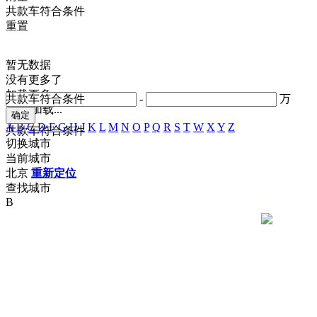
共
款车符合条件
重置
暂无数据
没有更多了
加载更多
共
款车符合条件
-
万
正在加载...
A
B
C
D
F
G
H
J
K
L
M
N
O
P
Q
R
S
T
W
X
Y
Z
共
款车符合条件
切换城市
当前城市
北京
重新定位
查找城市
B