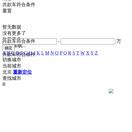
共
款车符合条件
重置
暂无数据
没有更多了
加载更多
共
款车符合条件
-
万
正在加载...
A
B
C
D
F
G
H
J
K
L
M
N
O
P
Q
R
S
T
W
X
Y
Z
共
款车符合条件
切换城市
当前城市
北京
重新定位
查找城市
B