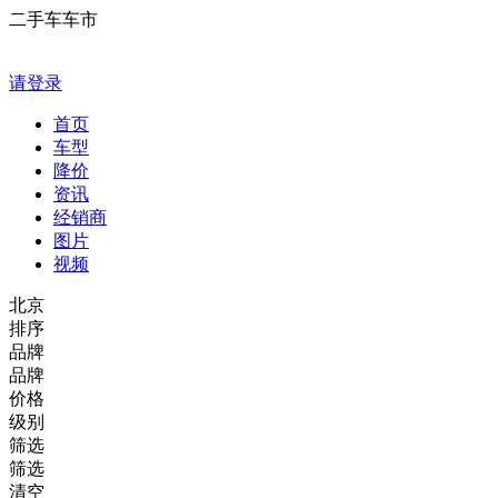
二手车车市
请登录
首页
车型
降价
资讯
经销商
图片
视频
北京
排序
品牌
品牌
价格
级别
筛选
筛选
清空