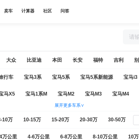
卖车
计算器
社区
问答
大众
比亚迪
本田
长安
福特
吉利
别
旅行车
宝马3系
宝马5系
宝马5系新能源
宝马i3
宝马X5
宝马1系M
宝马M2
宝马M3
宝马M4
展开更多车系∨
宝马XM
宝马1系（进口）
宝马2系（进口）
宝马2
8-10万
10-15万
15-20万
20-30万
30-50万
宝马6系
宝马6系GT
宝马7系
宝马7系新能源
-4万公里
4-6万公里
6-8万公里
8-10万公里
10