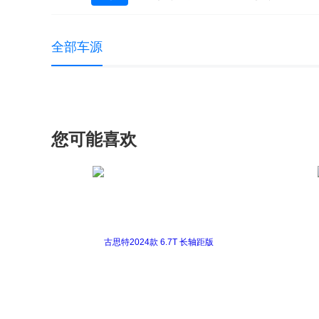
宝马X2(进口)
宝马X3（进口）
宝马
全部车源
宝马i3(进口)
宝马i8
您可能喜欢