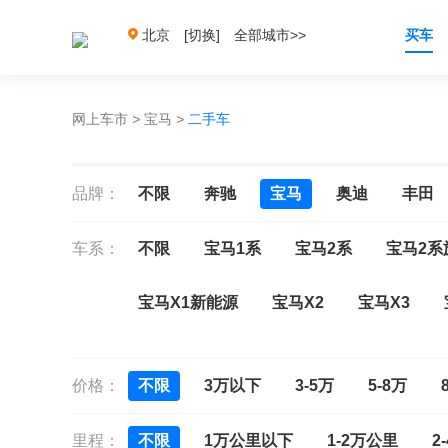
北京
[切换]
全部城市>>
买车
网上车市
>
宝马
>
二手车
品牌：
不限
奔驰
宝马
奥迪
丰田
车系：
不限
宝马1系
宝马2系
宝马2系
宝马X1新能源
宝马X2
宝马X3
宝马X4 M
宝马X5 M
宝马X6 M
价格：
不限
3万以下
3-5万
5-8万
宝马4系
宝马5系(进口)
宝马5系GT
里程：
不限
1万公里以下
1-2万公里
2