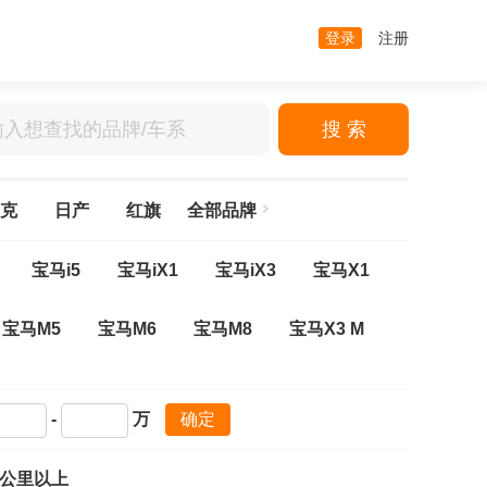
登录
注册
搜 索
克
日产
红旗
全部品牌
宝马i5
宝马iX1
宝马iX3
宝马X1
宝马M5
宝马M6
宝马M8
宝马X3 M
系多功能旅行车
宝马3系(进口)
宝马3系GT
-
万
确定
宝马8系
宝马i7
宝马X1(进口)
万公里以上