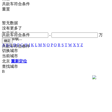
共
款车符合条件
重置
暂无数据
没有更多了
加载更多
共
款车符合条件
-
万
正在加载...
A
B
C
D
F
G
H
J
K
L
M
N
O
P
Q
R
S
T
W
X
Y
Z
共
款车符合条件
切换城市
当前城市
北京
重新定位
查找城市
B