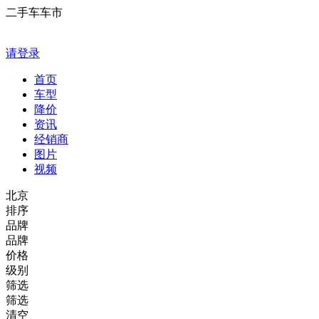
二手车车市
请登录
首页
车型
降价
资讯
经销商
图片
视频
北京
排序
品牌
品牌
价格
级别
筛选
筛选
清空