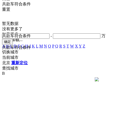
共
款车符合条件
重置
暂无数据
没有更多了
加载更多
共
款车符合条件
-
万
正在加载...
A
B
C
D
F
G
H
J
K
L
M
N
O
P
Q
R
S
T
W
X
Y
Z
共
款车符合条件
切换城市
当前城市
北京
重新定位
查找城市
B