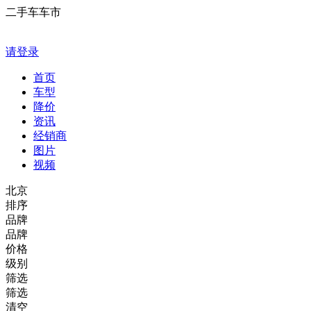
二手车车市
请登录
首页
车型
降价
资讯
经销商
图片
视频
北京
排序
品牌
品牌
价格
级别
筛选
筛选
清空