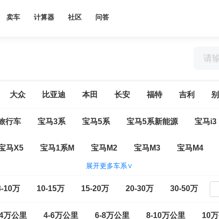
卖车
计算器
社区
问答
大众
比亚迪
本田
长安
福特
吉利
别
旅行车
宝马3系
宝马5系
宝马5系新能源
宝马i3
宝马X5
宝马1系M
宝马M2
宝马M3
宝马M4
展开更多车系∨
宝马XM
宝马1系（进口）
宝马2系（进口）
宝马2
8-10万
10-15万
15-20万
20-30万
30-50万
宝马6系
宝马6系GT
宝马7系
宝马7系新能源
-4万公里
4-6万公里
6-8万公里
8-10万公里
10