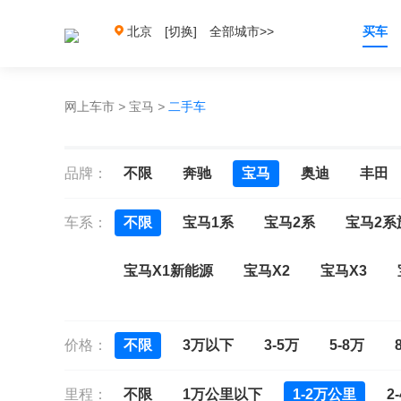
北京
[切换]
全部城市>>
买车
网上车市
>
宝马
>
二手车
品牌：
不限
奔驰
宝马
奥迪
丰田
车系：
不限
宝马1系
宝马2系
宝马2系
宝马X1新能源
宝马X2
宝马X3
宝马X4 M
宝马X5 M
宝马X6 M
价格：
不限
3万以下
3-5万
5-8万
宝马4系
宝马5系(进口)
宝马5系GT
里程：
不限
1万公里以下
1-2万公里
2