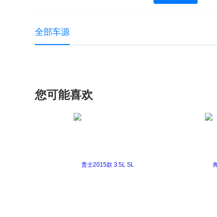
宝马X2(进口)
宝马X3（进口）
宝马
全部车源
宝马i3(进口)
宝马i8
您可能喜欢