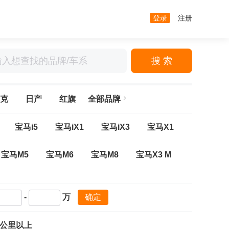
登录
注册
搜 索
克
日产
红旗
全部品牌
宝马i5
宝马iX1
宝马iX3
宝马X1
宝马M5
宝马M6
宝马M8
宝马X3 M
系多功能旅行车
宝马3系(进口)
宝马3系GT
-
万
确定
宝马8系
宝马i7
宝马X1(进口)
万公里以上