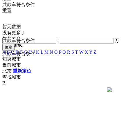
共
款车符合条件
重置
暂无数据
没有更多了
加载更多
共
款车符合条件
-
万
正在加载...
A
B
C
D
F
G
H
J
K
L
M
N
O
P
Q
R
S
T
W
X
Y
Z
共
款车符合条件
切换城市
当前城市
北京
重新定位
查找城市
B