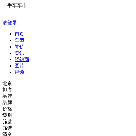
二手车车市
请登录
首页
车型
降价
资讯
经销商
图片
视频
北京
排序
品牌
品牌
价格
级别
筛选
筛选
清空