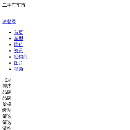
二手车车市
请登录
首页
车型
降价
资讯
经销商
图片
视频
北京
排序
品牌
品牌
价格
级别
筛选
筛选
清空