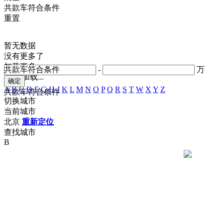
共
款车符合条件
重置
暂无数据
没有更多了
加载更多
共
款车符合条件
-
万
正在加载...
A
B
C
D
F
G
H
J
K
L
M
N
O
P
Q
R
S
T
W
X
Y
Z
共
款车符合条件
切换城市
当前城市
北京
重新定位
查找城市
B