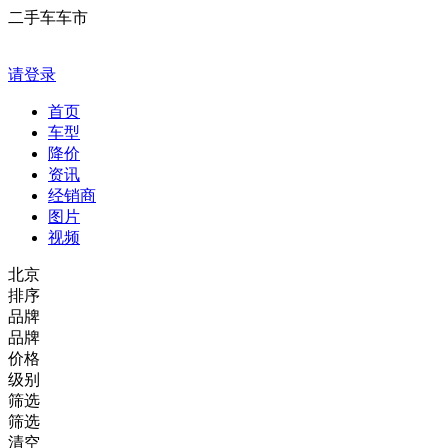
二手车车市
请登录
首页
车型
降价
资讯
经销商
图片
视频
北京
排序
品牌
品牌
价格
级别
筛选
筛选
清空