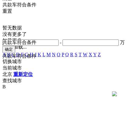
共
款车符合条件
重置
暂无数据
没有更多了
加载更多
共
款车符合条件
-
万
正在加载...
A
B
C
D
F
G
H
J
K
L
M
N
O
P
Q
R
S
T
W
X
Y
Z
共
款车符合条件
切换城市
当前城市
北京
重新定位
查找城市
B