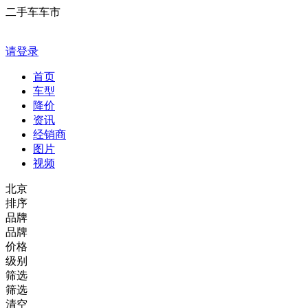
二手车车市
请登录
首页
车型
降价
资讯
经销商
图片
视频
北京
排序
品牌
品牌
价格
级别
筛选
筛选
清空