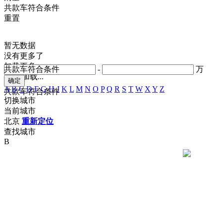
共
款车符合条件
重置
暂无数据
没有更多了
加载更多
共
款车符合条件
-
万
正在加载...
A
B
C
D
F
G
H
J
K
L
M
N
O
P
Q
R
S
T
W
X
Y
Z
共
款车符合条件
切换城市
当前城市
北京
重新定位
查找城市
B