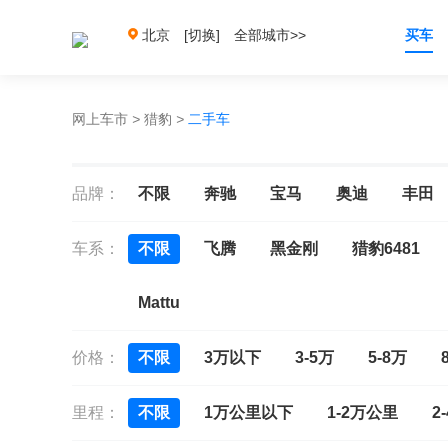
北京
[切换]
全部城市>>
买车
网上车市
>
猎豹
>
二手车
品牌：
不限
奔驰
宝马
奥迪
丰田
车系：
不限
飞腾
黑金刚
猎豹6481
Mattu
价格：
不限
3万以下
3-5万
5-8万
里程：
不限
1万公里以下
1-2万公里
2