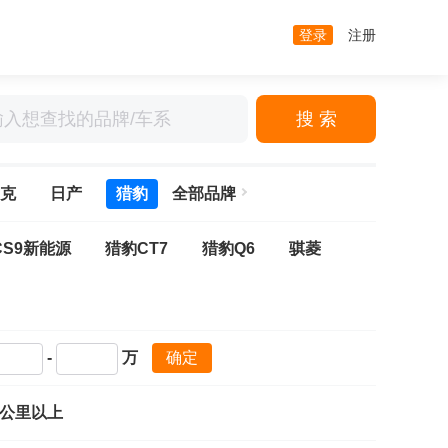
登录
注册
搜 索
克
日产
猎豹
全部品牌
CS9新能源
猎豹CT7
猎豹Q6
骐菱
-
万
确定
万公里以上