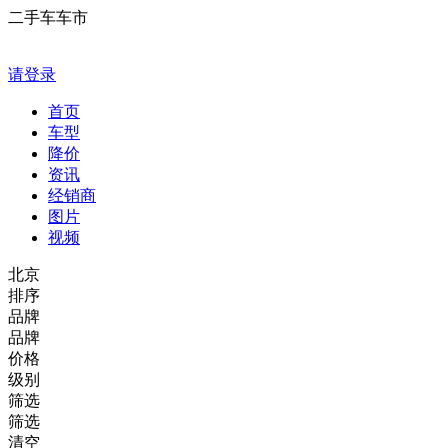
二手车车市
请登录
首页
车型
降价
资讯
经销商
图片
视频
北京
排序
品牌
品牌
价格
级别
筛选
筛选
清空