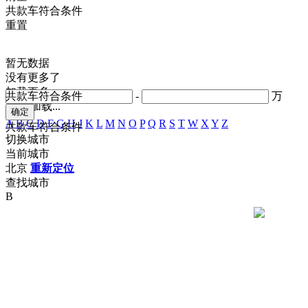
共
款车符合条件
重置
暂无数据
没有更多了
加载更多
共
款车符合条件
-
万
正在加载...
A
B
C
D
F
G
H
J
K
L
M
N
O
P
Q
R
S
T
W
X
Y
Z
共
款车符合条件
切换城市
当前城市
北京
重新定位
查找城市
B