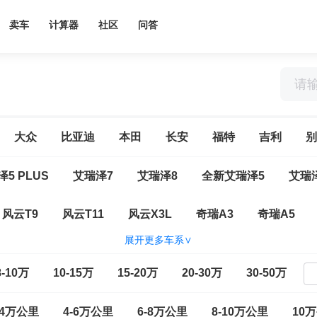
卖车
计算器
社区
问答
大众
比亚迪
本田
长安
福特
吉利
别
5 PLUS
艾瑞泽7
艾瑞泽8
全新艾瑞泽5
艾瑞
风云T9
风云T11
风云X3L
奇瑞A3
奇瑞A5
展开更多车系∨
旗云2
旗云3
瑞虎
瑞虎3
瑞虎3x
瑞虎3x
8-10万
10-15万
15-20万
20-30万
30-50万
瑞虎8 L
瑞虎8 PLUS
瑞虎8 PLUS新能源
瑞虎8 
-4万公里
4-6万公里
6-8万公里
8-10万公里
10