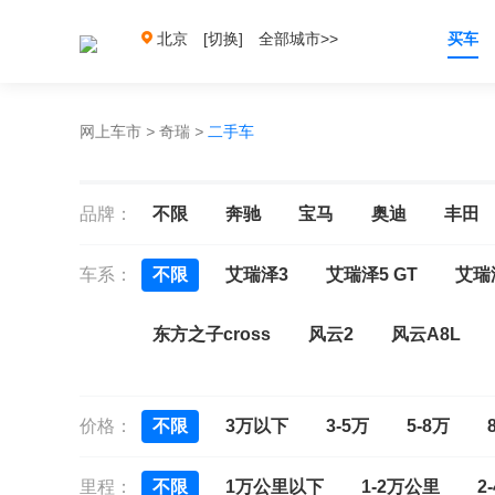
北京
[切换]
全部城市>>
买车
网上车市
>
奇瑞
>
二手车
品牌：
不限
奔驰
宝马
奥迪
丰田
车系：
不限
艾瑞泽3
艾瑞泽5 GT
艾瑞泽
东方之子cross
风云2
风云A8L
奇瑞QQ6
探索06
欧萌达
旗云
价格：
不限
3万以下
3-5万
5-8万
瑞虎7 C-DM
瑞虎7 PLUS
瑞虎8
里程：
不限
1万公里以下
1-2万公里
2