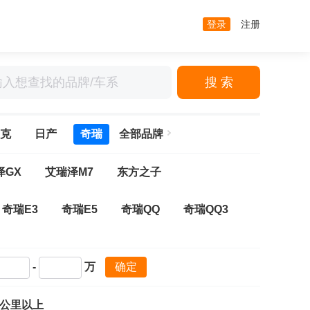
登录
注册
搜 索
克
日产
奇瑞
全部品牌
泽GX
艾瑞泽M7
东方之子
奇瑞E3
奇瑞E5
奇瑞QQ
奇瑞QQ3
 PLUS
瑞虎5
瑞虎5x
瑞虎7
-
万
确定
PRO
瑞虎8 PRO新能源
瑞虎9
万公里以上