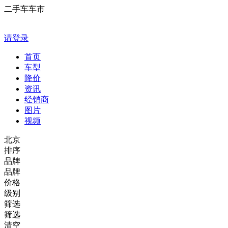
二手车车市
请登录
首页
车型
降价
资讯
经销商
图片
视频
北京
排序
品牌
品牌
价格
级别
筛选
筛选
清空