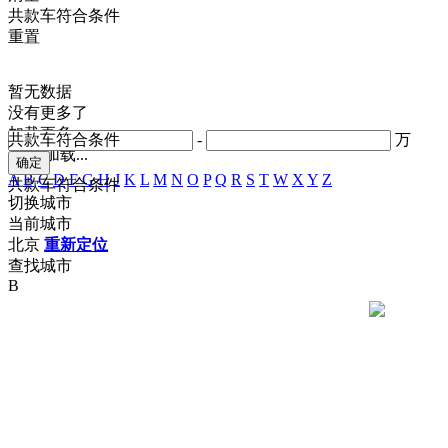
共
款车符合条件
重置
暂无数据
没有更多了
加载更多
共
款车符合条件
-
万
正在加载...
A
B
C
D
F
G
H
J
K
L
M
N
O
P
Q
R
S
T
W
X
Y
Z
共
款车符合条件
切换城市
当前城市
北京
重新定位
查找城市
B