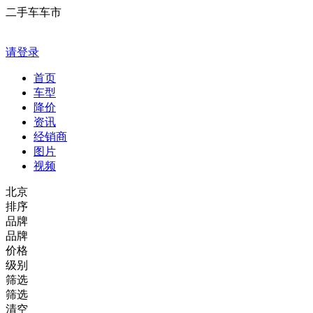
二手车车市
请登录
首页
车型
降价
资讯
经销商
图片
视频
北京
排序
品牌
品牌
价格
级别
筛选
筛选
清空