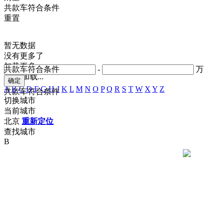
共
款车符合条件
重置
暂无数据
没有更多了
加载更多
共
款车符合条件
-
万
正在加载...
A
B
C
D
F
G
H
J
K
L
M
N
O
P
Q
R
S
T
W
X
Y
Z
共
款车符合条件
切换城市
当前城市
北京
重新定位
查找城市
B