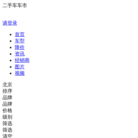
二手车车市
请登录
首页
车型
降价
资讯
经销商
图片
视频
北京
排序
品牌
品牌
价格
级别
筛选
筛选
清空