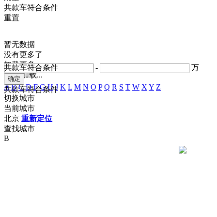
共
款车符合条件
重置
暂无数据
没有更多了
加载更多
共
款车符合条件
-
万
正在加载...
A
B
C
D
F
G
H
J
K
L
M
N
O
P
Q
R
S
T
W
X
Y
Z
共
款车符合条件
切换城市
当前城市
北京
重新定位
查找城市
B