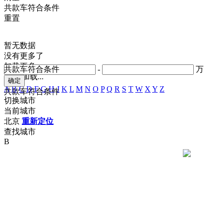
共
款车符合条件
重置
暂无数据
没有更多了
加载更多
共
款车符合条件
-
万
正在加载...
A
B
C
D
F
G
H
J
K
L
M
N
O
P
Q
R
S
T
W
X
Y
Z
共
款车符合条件
切换城市
当前城市
北京
重新定位
查找城市
B