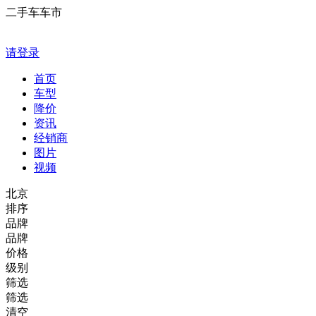
二手车车市
请登录
首页
车型
降价
资讯
经销商
图片
视频
北京
排序
品牌
品牌
价格
级别
筛选
筛选
清空