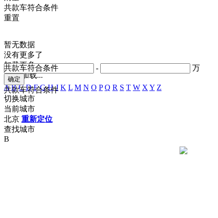
共
款车符合条件
重置
暂无数据
没有更多了
加载更多
共
款车符合条件
-
万
正在加载...
A
B
C
D
F
G
H
J
K
L
M
N
O
P
Q
R
S
T
W
X
Y
Z
共
款车符合条件
切换城市
当前城市
北京
重新定位
查找城市
B