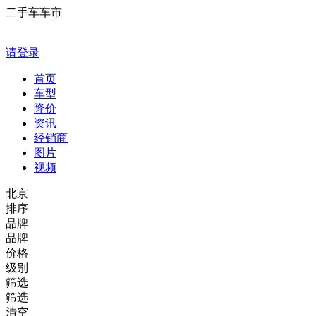
二手车车市
请登录
首页
车型
降价
资讯
经销商
图片
视频
北京
排序
品牌
品牌
价格
级别
筛选
筛选
清空