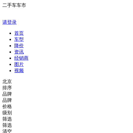
二手车车市
请登录
首页
车型
降价
资讯
经销商
图片
视频
北京
排序
品牌
品牌
价格
级别
筛选
筛选
清空