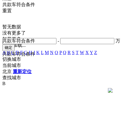
共
款车符合条件
重置
暂无数据
没有更多了
加载更多
共
款车符合条件
-
万
正在加载...
A
B
C
D
F
G
H
J
K
L
M
N
O
P
Q
R
S
T
W
X
Y
Z
共
款车符合条件
切换城市
当前城市
北京
重新定位
查找城市
B