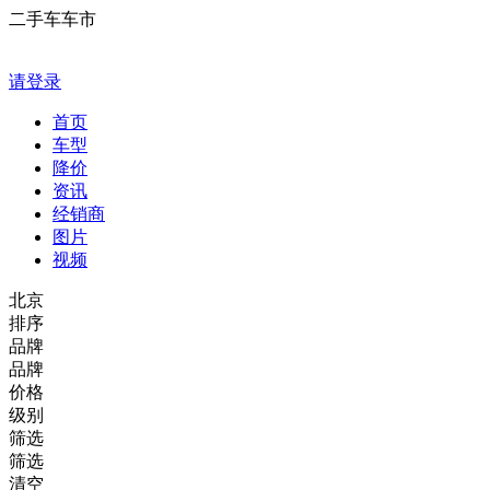
二手车车市
请登录
首页
车型
降价
资讯
经销商
图片
视频
北京
排序
品牌
品牌
价格
级别
筛选
筛选
清空