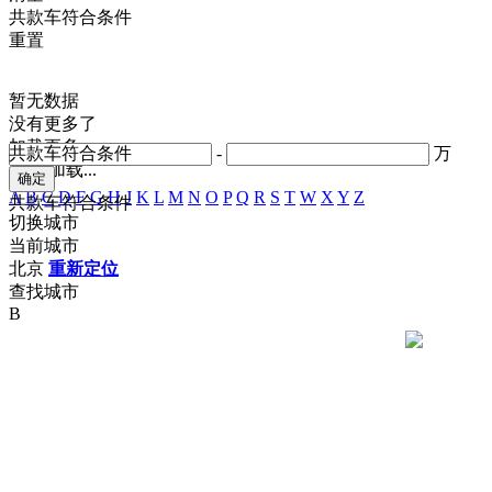
共
款车符合条件
重置
暂无数据
没有更多了
加载更多
共
款车符合条件
-
万
正在加载...
A
B
C
D
F
G
H
J
K
L
M
N
O
P
Q
R
S
T
W
X
Y
Z
共
款车符合条件
切换城市
当前城市
北京
重新定位
查找城市
B