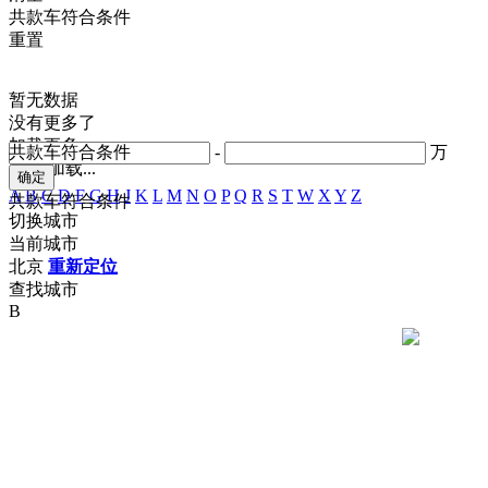
共
款车符合条件
重置
暂无数据
没有更多了
加载更多
共
款车符合条件
-
万
正在加载...
A
B
C
D
F
G
H
J
K
L
M
N
O
P
Q
R
S
T
W
X
Y
Z
共
款车符合条件
切换城市
当前城市
北京
重新定位
查找城市
B