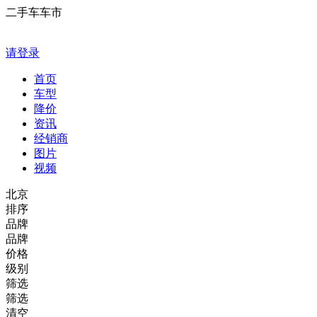
二手车车市
请登录
首页
车型
降价
资讯
经销商
图片
视频
北京
排序
品牌
品牌
价格
级别
筛选
筛选
清空