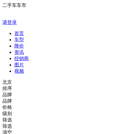
二手车车市
请登录
首页
车型
降价
资讯
经销商
图片
视频
北京
排序
品牌
品牌
价格
级别
筛选
筛选
清空