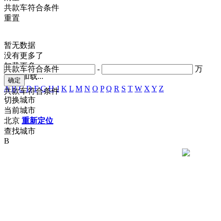
共
款车符合条件
重置
暂无数据
没有更多了
加载更多
共
款车符合条件
-
万
正在加载...
A
B
C
D
F
G
H
J
K
L
M
N
O
P
Q
R
S
T
W
X
Y
Z
共
款车符合条件
切换城市
当前城市
北京
重新定位
查找城市
B