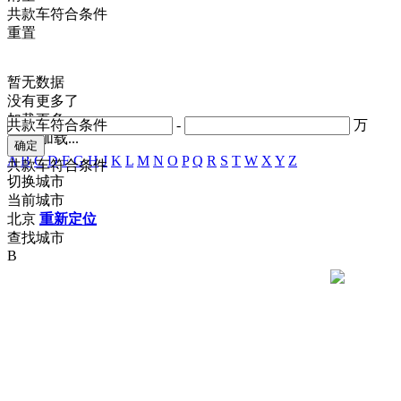
共
款车符合条件
重置
暂无数据
没有更多了
加载更多
共
款车符合条件
-
万
正在加载...
A
B
C
D
F
G
H
J
K
L
M
N
O
P
Q
R
S
T
W
X
Y
Z
共
款车符合条件
切换城市
当前城市
北京
重新定位
查找城市
B