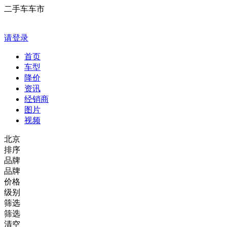
二手车车市
请登录
首页
车型
降价
资讯
经销商
图片
视频
北京
排序
品牌
品牌
价格
级别
筛选
筛选
清空