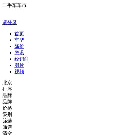
二手车车市
请登录
首页
车型
降价
资讯
经销商
图片
视频
北京
排序
品牌
品牌
价格
级别
筛选
筛选
清空