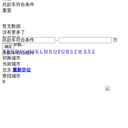
共
款车符合条件
重置
暂无数据
没有更多了
加载更多
共
款车符合条件
-
万
正在加载...
A
B
C
D
F
G
H
J
K
L
M
N
O
P
Q
R
S
T
W
X
Y
Z
共
款车符合条件
切换城市
当前城市
北京
重新定位
查找城市
B