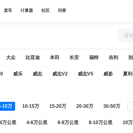
卖车
计算器
社区
问答
大众
比亚迪
本田
长安
福特
吉利
别
0
威乐
威志
威志V2
威志V5
威姿
夏利
8-10万
10-15万
15-20万
20-30万
30-50万
-4万公里
4-6万公里
6-8万公里
8-10万公里
10