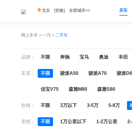
北京
[切换]
全部城市>>
买车
网上车市
>
一汽
>
二手车
品牌：
不限
奔驰
宝马
奥迪
丰田
车系：
不限
骏派A50
骏派A70
骏派D6
佳宝V75
森雅M80
森雅S80
价格：
不限
3万以下
3-5万
5-8万
里程：
不限
1万公里以下
1-2万公里
2