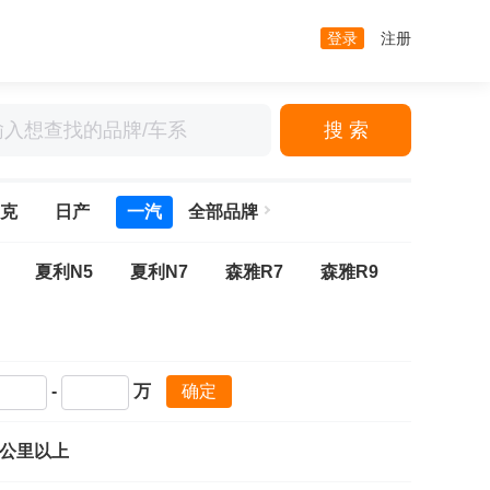
登录
注册
搜 索
克
日产
一汽
全部品牌
夏利N5
夏利N7
森雅R7
森雅R9
-
万
确定
万公里以上