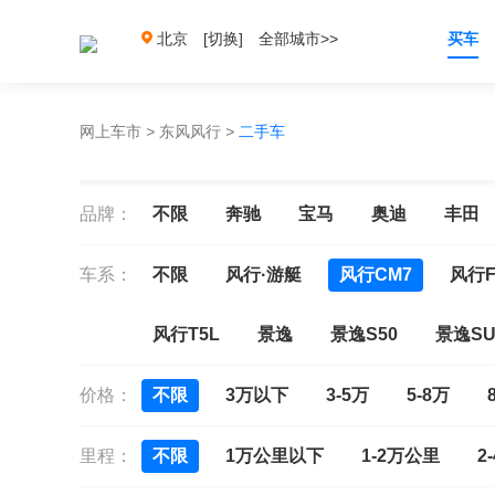
北京
[切换]
全部城市>>
买车
网上车市
>
东风风行
>
二手车
品牌：
不限
奔驰
宝马
奥迪
丰田
车系：
不限
风行·游艇
风行CM7
风行F
风行T5L
景逸
景逸S50
景逸SU
价格：
不限
3万以下
3-5万
5-8万
里程：
不限
1万公里以下
1-2万公里
2