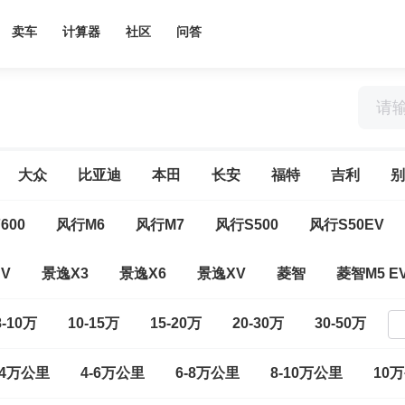
卖车
计算器
社区
问答
大众
比亚迪
本田
长安
福特
吉利
别
600
风行M6
风行M7
风行S500
风行S50EV
V
景逸X3
景逸X6
景逸XV
菱智
菱智M5 E
8-10万
10-15万
15-20万
20-30万
30-50万
-4万公里
4-6万公里
6-8万公里
8-10万公里
10