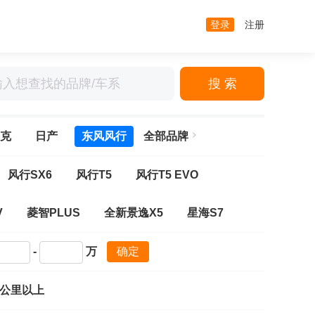
登录
注册
搜 索
克
日产
东风风行
全部品牌
风行SX6
风行T5
风行T5 EVO
V
菱智PLUS
全新景逸X5
星海S7
-
万
确定
万公里以上