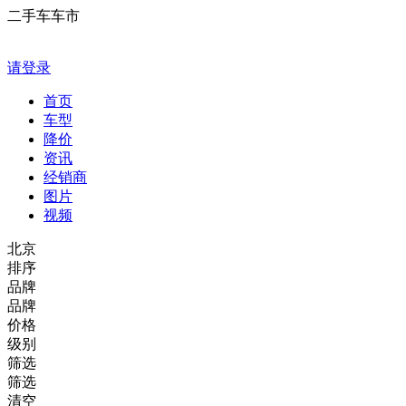
二手车车市
请登录
首页
车型
降价
资讯
经销商
图片
视频
北京
排序
品牌
品牌
价格
级别
筛选
筛选
清空