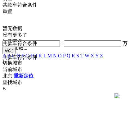
共
款车符合条件
重置
暂无数据
没有更多了
加载更多
共
款车符合条件
-
万
正在加载...
A
B
C
D
F
G
H
J
K
L
M
N
O
P
Q
R
S
T
W
X
Y
Z
共
款车符合条件
切换城市
当前城市
北京
重新定位
查找城市
B