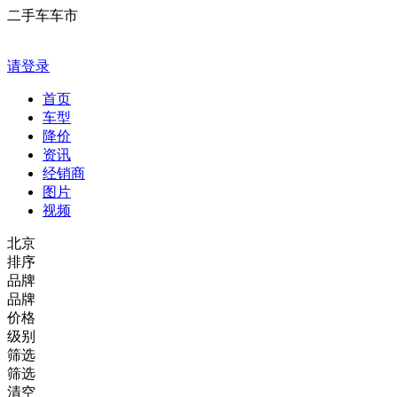
二手车车市
请登录
首页
车型
降价
资讯
经销商
图片
视频
北京
排序
品牌
品牌
价格
级别
筛选
筛选
清空