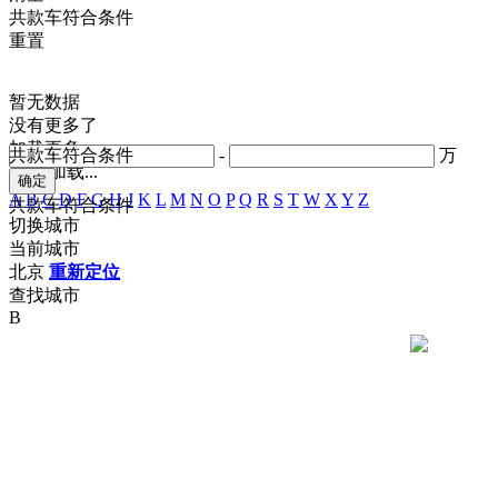
共
款车符合条件
重置
暂无数据
没有更多了
加载更多
共
款车符合条件
-
万
正在加载...
A
B
C
D
F
G
H
J
K
L
M
N
O
P
Q
R
S
T
W
X
Y
Z
共
款车符合条件
切换城市
当前城市
北京
重新定位
查找城市
B