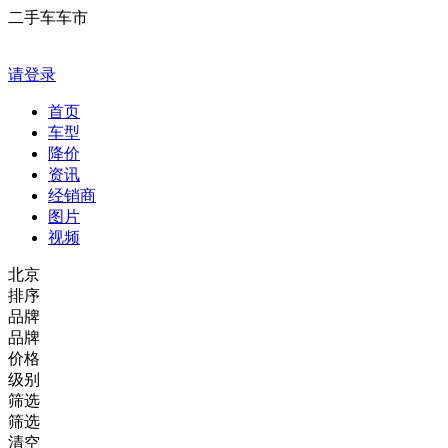
二手车车市
请登录
首页
车型
降价
资讯
经销商
图片
视频
北京
排序
品牌
品牌
价格
级别
筛选
筛选
清空