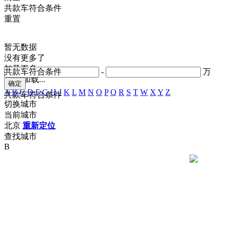
共
款车符合条件
重置
暂无数据
没有更多了
加载更多
共
款车符合条件
-
万
正在加载...
A
B
C
D
F
G
H
J
K
L
M
N
O
P
Q
R
S
T
W
X
Y
Z
共
款车符合条件
切换城市
当前城市
北京
重新定位
查找城市
B