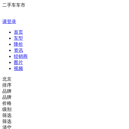
二手车车市
请登录
首页
车型
降价
资讯
经销商
图片
视频
北京
排序
品牌
品牌
价格
级别
筛选
筛选
清空