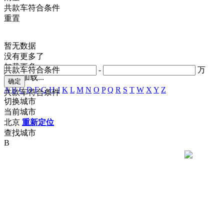
共
款车符合条件
重置
暂无数据
没有更多了
加载更多
共
款车符合条件
-
万
正在加载...
A
B
C
D
F
G
H
J
K
L
M
N
O
P
Q
R
S
T
W
X
Y
Z
共
款车符合条件
切换城市
当前城市
北京
重新定位
查找城市
B