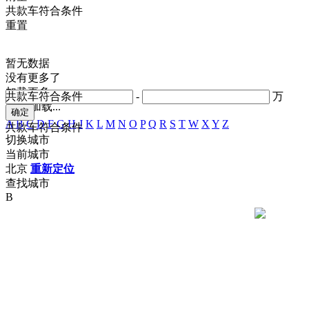
共
款车符合条件
重置
暂无数据
没有更多了
加载更多
共
款车符合条件
-
万
正在加载...
A
B
C
D
F
G
H
J
K
L
M
N
O
P
Q
R
S
T
W
X
Y
Z
共
款车符合条件
切换城市
当前城市
北京
重新定位
查找城市
B