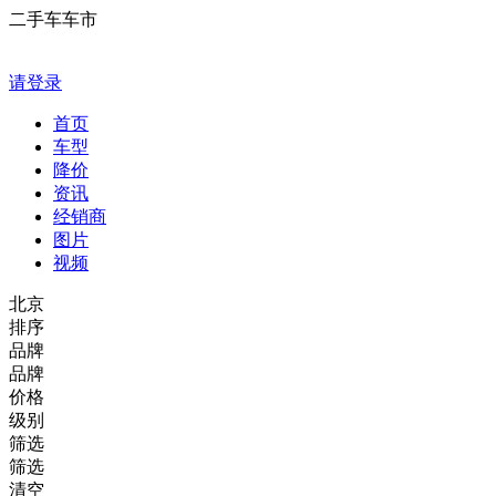
二手车车市
请登录
首页
车型
降价
资讯
经销商
图片
视频
北京
排序
品牌
品牌
价格
级别
筛选
筛选
清空