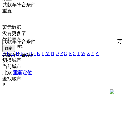
共
款车符合条件
重置
暂无数据
没有更多了
加载更多
共
款车符合条件
-
万
正在加载...
A
B
C
D
F
G
H
J
K
L
M
N
O
P
Q
R
S
T
W
X
Y
Z
共
款车符合条件
切换城市
当前城市
北京
重新定位
查找城市
B