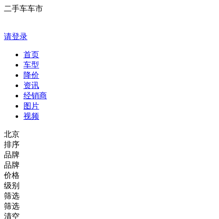
二手车车市
请登录
首页
车型
降价
资讯
经销商
图片
视频
北京
排序
品牌
品牌
价格
级别
筛选
筛选
清空