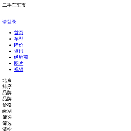
二手车车市
请登录
首页
车型
降价
资讯
经销商
图片
视频
北京
排序
品牌
品牌
价格
级别
筛选
筛选
清空