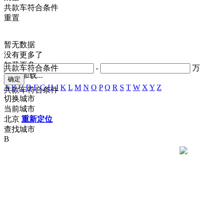
共
款车符合条件
重置
暂无数据
没有更多了
加载更多
共
款车符合条件
-
万
正在加载...
A
B
C
D
F
G
H
J
K
L
M
N
O
P
Q
R
S
T
W
X
Y
Z
共
款车符合条件
切换城市
当前城市
北京
重新定位
查找城市
B